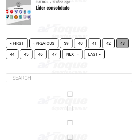
FÚTBOL
5 años ago
Líder consolidado
« FIRST
‹ PREVIOUS
39
40
41
42
43
44
45
46
47
NEXT ›
LAST »