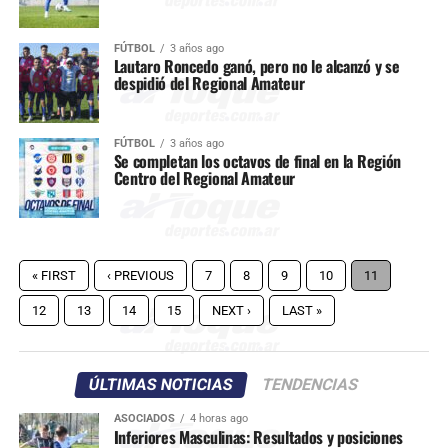
FÚTBOL
3 años ago
Lautaro Roncedo ganó, pero no le alcanzó y se
despidió del Regional Amateur
FÚTBOL
3 años ago
Se completan los octavos de final en la Región
Centro del Regional Amateur
« FIRST
‹ PREVIOUS
7
8
9
10
11
12
13
14
15
NEXT ›
LAST »
ÚLTIMAS NOTICIAS
TENDENCIAS
ASOCIADOS
4 horas ago
Inferiores Masculinas: Resultados y posiciones