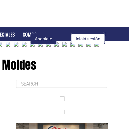
ECIALES
SOMOS
Asociate
Iniciá sesión
l Moldes