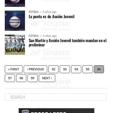
FÚTBOL
5 años ago
La punta es de Acción Juvenil
FÚTBOL
5 años ago
San Martín y Acción Juvenil también mandan en el
preliminar
« FIRST
‹ PREVIOUS
52
53
54
55
56
57
58
59
NEXT ›