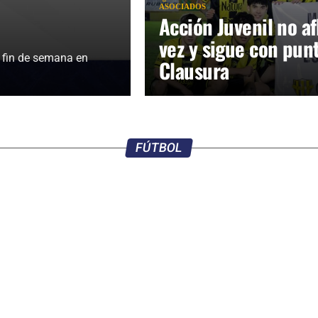
ASOCIADOS
Acción Juvenil no af
vez y sigue con punt
e fin de semana en
Clausura
FÚTBOL