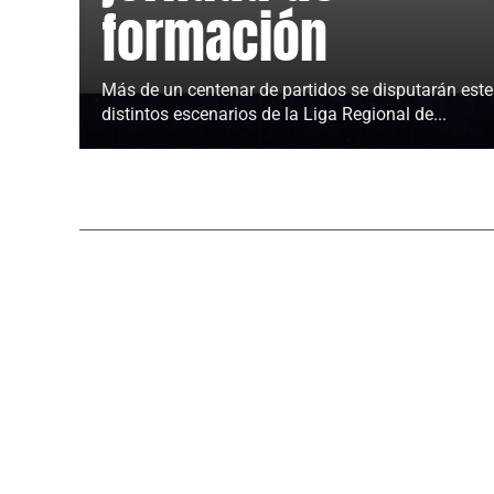
formación
Más de un centenar de partidos se disputarán est
distintos escenarios de la Liga Regional de...