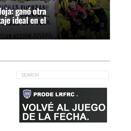
loja: ganó otra
aje ideal en el