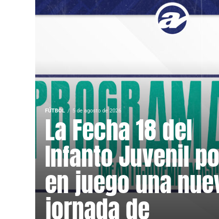
FÚTBOL
5 de agosto de 2026
La Fecha 18 del
Infanto Juvenil p
en juego una nue
jornada de