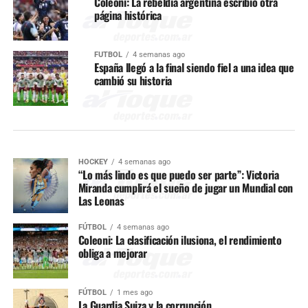
Coleoni: La rebeldía argentina escribió otra
página histórica
FÚTBOL
4 semanas ago
España llegó a la final siendo fiel a una idea que
cambió su historia
HOCKEY
4 semanas ago
“Lo más lindo es que puedo ser parte”: Victoria
Miranda cumplirá el sueño de jugar un Mundial con
Las Leonas
FÚTBOL
4 semanas ago
Coleoni: La clasificación ilusiona, el rendimiento
obliga a mejorar
FÚTBOL
1 mes ago
La Guardia Suiza y la corrupción