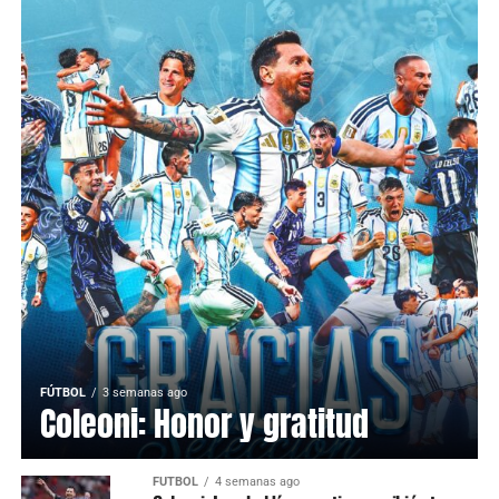
FÚTBOL
3 semanas ago
Coleoni: Honor y gratitud
FÚTBOL
4 semanas ago