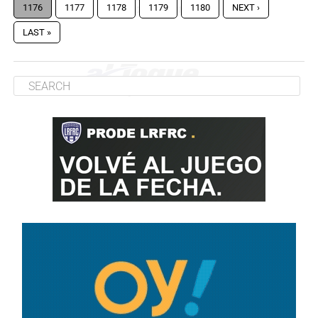
1176
1177
1178
1179
1180
NEXT ›
LAST »