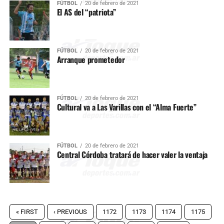
FÚTBOL
20 de febrero de 2021
El AS del “patriota”
FÚTBOL
20 de febrero de 2021
Arranque prometedor
FÚTBOL
20 de febrero de 2021
Cultural va a Las Varillas con el “Alma Fuerte”
FÚTBOL
20 de febrero de 2021
Central Córdoba tratará de hacer valer la ventaja
« FIRST
‹ PREVIOUS
1172
1173
1174
1175