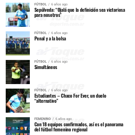
FÚTBOL
6 años ago
Sepúlveda: “Ojalá que la definición sea victoriosa
para nosotros”
FÚTBOL
6 años ago
Penal y a la bolsa
FÚTBOL
6 años ago
Simultáneos
FÚTBOL
6 años ago
Estudiantes – Chaco For Ever, un duelo
“alternativo”
FEMENINO
6 años ago
Con 18 equipos confirmados, así es el panorama
del fútbol femenino regional