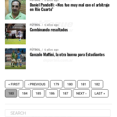
FÚTBOL
6 años ago
Daniel Pandolfi: «Nos fue muy mal con el arbitraje
en Río Cuarto”
FÚTBOL
6 años ago
Combinando resultados
FÚTBOL
6 años ago
Gonzalo Maffini, la otra buena para Estudiantes
« FIRST
‹ PREVIOUS
179
180
181
182
183
184
185
186
187
NEXT ›
LAST »