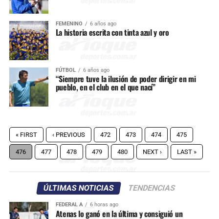
FEMENINO
6 años ago
La historia escrita con tinta azul y oro
FÚTBOL
6 años ago
“Siempre tuve la ilusión de poder dirigir en mi
pueblo, en el club en el que nací”
« FIRST
‹ PREVIOUS
472
473
474
475
476
477
478
479
480
NEXT ›
LAST »
ÚLTIMAS NOTICIAS
TENDENCIAS
FEDERAL A
6 horas ago
Atenas lo ganó en la última y consiguió un